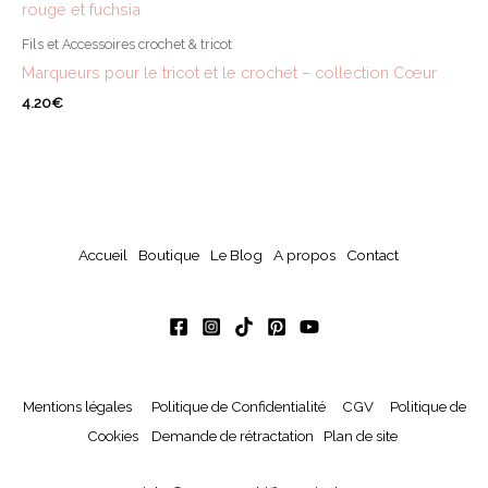
Fils et Accessoires crochet & tricot
Marqueurs pour le tricot et le crochet – collection Cœur
4.20
€
Accueil
Boutique
Le Blog
A propos
Contact
Mentions légales
Politique de Confidentialité
CGV
Politique de
Cookies
Demande de rétractation
Plan de site