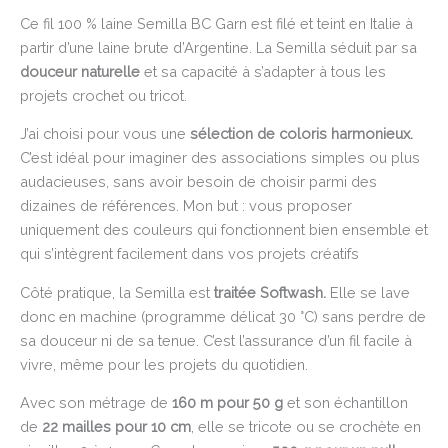
Ce fil 100 % laine Semilla BC Garn est filé et teint en Italie à
partir d’une laine brute d’Argentine. La Semilla séduit par sa
douceur naturelle
et sa capacité à s’adapter à tous les
projets crochet ou tricot.
J’ai choisi pour vous une
sélection de coloris harmonieux.
C’est idéal pour imaginer des associations simples ou plus
audacieuses, sans avoir besoin de choisir parmi des
dizaines de références. Mon but : vous proposer
uniquement des couleurs qui fonctionnent bien ensemble et
qui s’intègrent facilement dans vos projets créatifs
Côté pratique, la Semilla est
traitée Softwash.
Elle se lave
donc en machine (programme délicat 30 °C) sans perdre de
sa douceur ni de sa tenue. C’est l’assurance d’un fil facile à
vivre, même pour les projets du quotidien.
Avec son métrage de
160 m pour 50 g
et son échantillon
de
22 mailles pour 10 cm
, elle se tricote ou se crochète en