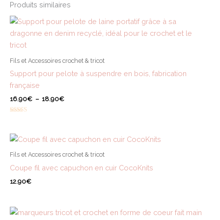
Produits similaires
Fils et Accessoires crochet & tricot
Support pour pelote à suspendre en bois, fabrication
française
Plage
16.90
€
–
18.90
€
de
prix :
Note
16.90€
5.00
sur 5
à
18.90€
Fils et Accessoires crochet & tricot
Coupe fil avec capuchon en cuir CocoKnits
12.90
€