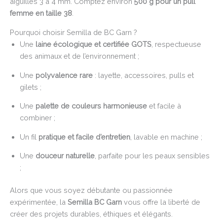
aiguilles 3 à 4 mm. Comptez environ
500 g pour un pull
femme en taille 38
.
Pourquoi choisir Semilla de BC Garn ?
Une
laine écologique et certifiée GOTS
, respectueuse
des animaux et de l’environnement ;
Une
polyvalence rare
: layette, accessoires, pulls et
gilets ;
Une
palette de couleurs harmonieuse
et facile à
combiner ;
Un fil
pratique et facile d’entretien
, lavable en machine ;
Une
douceur naturelle
, parfaite pour les peaux sensibles
;
Alors que vous soyez débutante ou passionnée
expérimentée, la
Semilla BC Garn
vous offre la liberté de
créer des projets durables, éthiques et élégants.