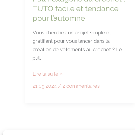
grâce
TUTO facile et tendance
à
pour l’automne
notre
tuto
Vous cherchez un projet simple et
spécial
gratifiant pour vous lancer dans la
débutant
création de vêtements au crochet ? Le
pull
Pull
Lire la suite »
hexagone
21.09.2024
/
2 commentaires
au
crochet
:
TUTO
facile
et