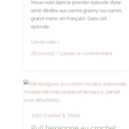
Nous voici dans le premier épisode d’une
naturelle
série dédiée aux carrés granny (ou carrés
?
grand-mère, en français). Dans cet
épisode,
Réalisez
Lire la suite »
un
28.01.2025
/
Laisser un commentaire
étui
à
livre
en
crochet
avec
des
carrés
Tuto Crochet & Tricot
granny
Pull hexagone au crochet :