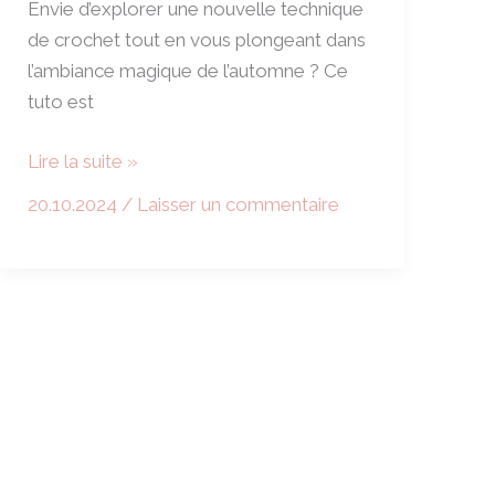
Envie d’explorer une nouvelle technique
de crochet tout en vous plongeant dans
l’ambiance magique de l’automne ? Ce
tuto est
Tuto
Lire la suite »
Carré
20.10.2024
/
Laisser un commentaire
Champignon
au
Crochet
Tapisserie
:
Créez
votre
Accessoire
Féérique