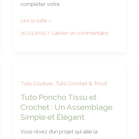
compléter votre
Tuto
Lire la suite »
Crochet
30.03.2025
/
Laisser un commentaire
:
Top/Pull
sans
manches
effet
tricot
Tuto Couture
,
Tuto Crochet & Tricot
Magnolia
Tuto Poncho Tissu et
–
Crochet : Un Assemblage
Facile
Simple et Élégant
et
rapide
Vous rêvez d’un projet qui allie la