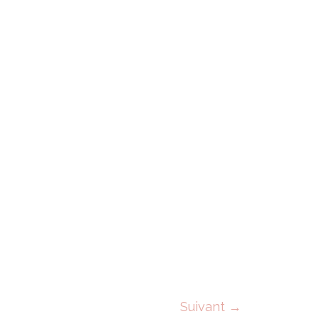
🍄
Suivant
→