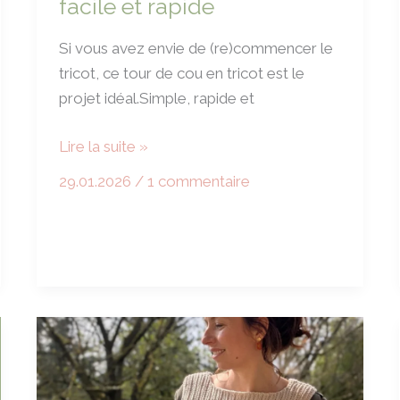
facile et rapide
Si vous avez envie de (re)commencer le
tricot, ce tour de cou en tricot est le
projet idéal.Simple, rapide et
Tour
Lire la suite »
de
29.01.2026
/
1 commentaire
cou
tricot
:
Tuto
facile
et
rapide