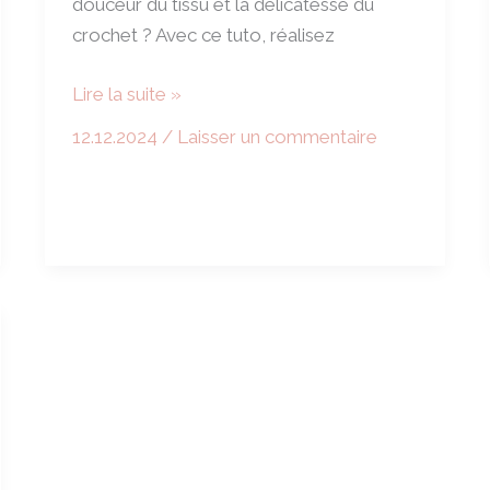
douceur du tissu et la délicatesse du
crochet ? Avec ce tuto, réalisez
Tuto
Lire la suite »
Poncho
12.12.2024
/
Laisser un commentaire
Tissu
et
Crochet
:
Un
Assemblage
Simple
et
Élégant