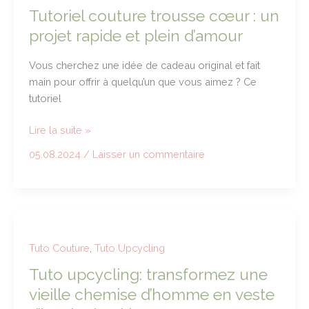
accessible
Tutoriel couture trousse cœur : un
projet rapide et plein d’amour
Vous cherchez une idée de cadeau original et fait
main pour offrir à quelqu’un que vous aimez ? Ce
tutoriel
Tutoriel
Lire la suite »
couture
05.08.2024
/
Laisser un commentaire
trousse
cœur
:
un
projet
rapide
Tuto Couture
,
Tuto Upcycling
et
Tuto upcycling: transformez une
plein
vieille chemise d’homme en veste
d’amour