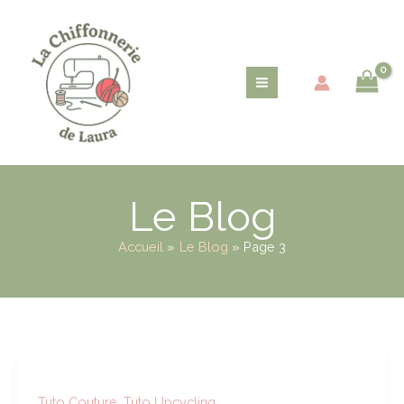
Aller
au
contenu
Le Blog
Accueil
Le Blog
Page 3
Tuto Couture
,
Tuto Upcycling