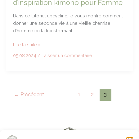
d’inspiration kimono pour Femme
Dans ce tutoriel upcycling, je vous montre comment
donner une seconde vie à une vieille chemise
d’homme en la transformant
Tuto
Lire la suite »
upcycling:
05.08.2024
/
Laisser un commentaire
transformez
une
vieille
chemise
d’homme
←
Précédent
1
2
3
en
veste
d’inspiration
kimono
pour
Femme