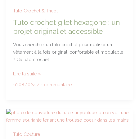
Tuto Crochet & Tricot
Tuto crochet gilet hexagone : un
projet original et accessible
Vous cherchez un tuto crochet pour réaliser un
vêtement à la fois original, confortable et modulable
? Ce tuto crochet
Tuto
Lire la suite »
crochet
10.08.2024
/
1 commentaire
gilet
hexagone
:
un
projet
original
et
Tuto Couture