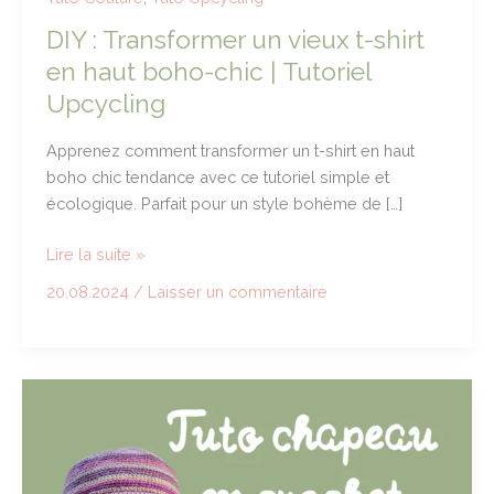
DIY : Transformer un vieux t-shirt
en haut boho-chic | Tutoriel
Upcycling
Apprenez comment transformer un t-shirt en haut
boho chic tendance avec ce tutoriel simple et
écologique. Parfait pour un style bohème de […]
DIY
Lire la suite »
:
20.08.2024
/
Laisser un commentaire
Transformer
un
vieux
t-
shirt
en
haut
boho-