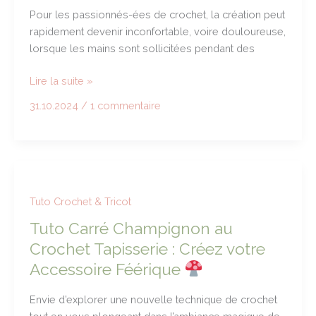
Pour les passionnés-ées de crochet, la création peut
rapidement devenir inconfortable, voire douloureuse,
lorsque les mains sont sollicitées pendant des
Prévenir
Lire la suite »
les
31.10.2024
/
1 commentaire
Douleurs
aux
Mains
pendant
les
Cessions
Tuto Crochet & Tricot
de
Tuto Carré Champignon au
Crochet
Crochet Tapisserie : Créez votre
:
Accessoire Féérique
Conseils
et
Envie d’explorer une nouvelle technique de crochet
Exercices