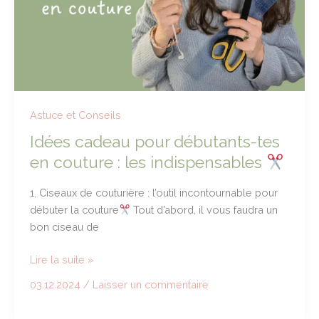
Astuce et Conseils
Idées cadeau pour débutants-tes
en couture : les indispensables
1. Ciseaux de couturière : l’outil incontournable pour
débuter la couture
Tout d’abord, il vous faudra un
bon ciseau de
Idées
Lire la suite »
cadeau
03.12.2024
/
Laisser un commentaire
pour
débutants-