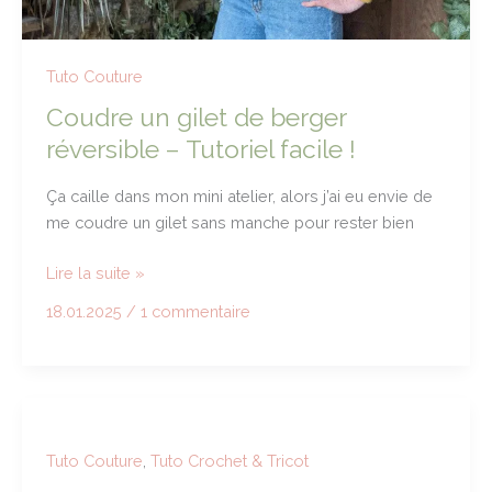
Tuto Couture
Coudre un gilet de berger
réversible – Tutoriel facile !
Ça caille dans mon mini atelier, alors j’ai eu envie de
me coudre un gilet sans manche pour rester bien
Coudre
Lire la suite »
un
18.01.2025
/
1 commentaire
gilet
de
berger
réversible
–
Tutoriel
Tuto Couture
,
Tuto Crochet & Tricot
facile