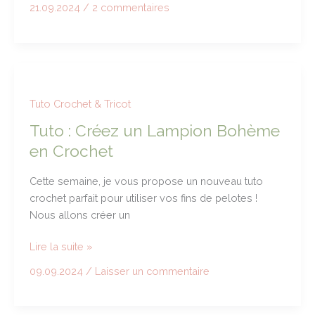
21.09.2024
/
2 commentaires
au
crochet
:
TUTO
facile
et
Tuto Crochet & Tricot
tendance
Tuto : Créez un Lampion Bohème
pour
en Crochet
l’automne
Cette semaine, je vous propose un nouveau tuto
crochet parfait pour utiliser vos fins de pelotes !
Nous allons créer un
Tuto
Lire la suite »
:
09.09.2024
/
Laisser un commentaire
Créez
un
Lampion