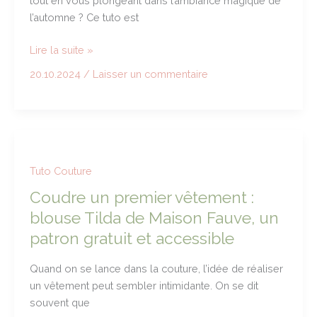
tout en vous plongeant dans l’ambiance magique de
Pratiques
l’automne ? Ce tuto est
Tuto
Lire la suite »
Carré
20.10.2024
/
Laisser un commentaire
Champignon
au
Crochet
Tapisserie
:
Créez
Tuto Couture
votre
Coudre un premier vêtement :
Accessoire
blouse Tilda de Maison Fauve, un
Féérique
patron gratuit et accessible
Quand on se lance dans la couture, l’idée de réaliser
un vêtement peut sembler intimidante. On se dit
souvent que