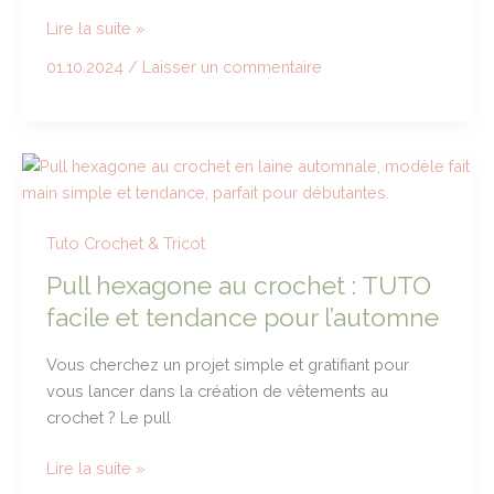
Coudre
Lire la suite »
un
01.10.2024
/
Laisser un commentaire
premier
vêtement
:
blouse
Tilda
de
Maison
Tuto Crochet & Tricot
Fauve,
Pull hexagone au crochet : TUTO
un
facile et tendance pour l’automne
patron
gratuit
Vous cherchez un projet simple et gratifiant pour
et
vous lancer dans la création de vêtements au
accessible
crochet ? Le pull
Pull
Lire la suite »
hexagone