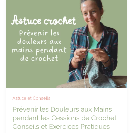
memory
unique
avec
vos
chutes
de
tissu
et
un
pochon
pour
offrir
à
Noël
Astuce et Conseils
!
Prévenir les Douleurs aux Mains
pendant les Cessions de Crochet :
Conseils et Exercices Pratiques