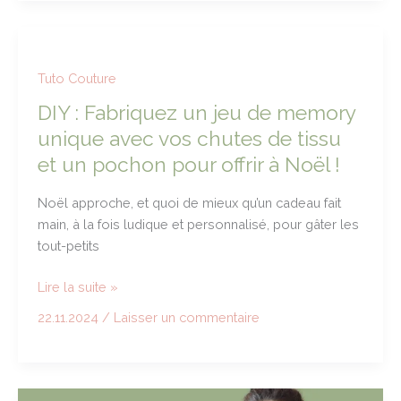
tes
en
couture
:
Tuto Couture
les
DIY : Fabriquez un jeu de memory
indispensables
unique avec vos chutes de tissu
et un pochon pour offrir à Noël !
Noël approche, et quoi de mieux qu’un cadeau fait
main, à la fois ludique et personnalisé, pour gâter les
tout-petits
DIY
Lire la suite »
:
22.11.2024
/
Laisser un commentaire
Fabriquez
un
jeu
de