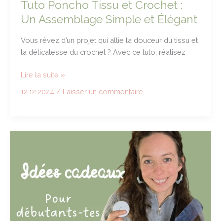
Tuto Poncho Tissu et Crochet :
!
Un Assemblage Simple et Élégant
Vous rêvez d’un projet qui allie la douceur du tissu et
la délicatesse du crochet ? Avec ce tuto, réalisez
Tuto
Lire la suite »
Poncho
12.12.2024
/
Laisser un commentaire
Tissu
et
Crochet
:
Un
Assemblage
Simple
et
Élégant