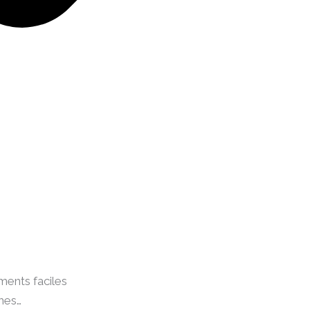
ments faciles
ches…