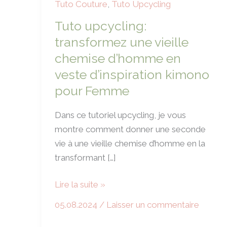
Tuto Couture
,
Tuto Upcycling
Tuto upcycling:
transformez une vieille
chemise d’homme en
veste d’inspiration kimono
pour Femme
Dans ce tutoriel upcycling, je vous
montre comment donner une seconde
vie à une vieille chemise d’homme en la
transformant […]
Tuto
Lire la suite »
upcycling:
05.08.2024
/
Laisser un commentaire
transformez
une